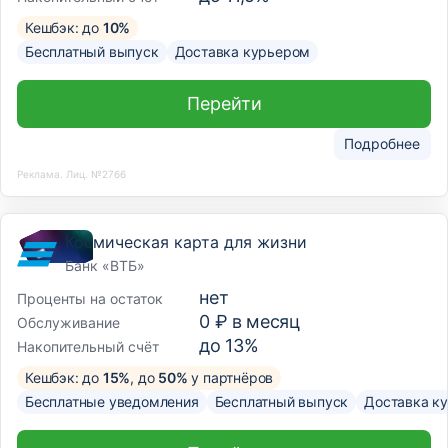
Кешбэк: до
10%
Бесплатный выпуск
Доставка курьером
Перейти
Подробнее
Реклама. Лиц. №2766
Космическая карта для жизни
Банк «ВТБ»
нет
Проценты на остаток
0 ₽ в месяц
Обслуживание
до 13%
Накопительный счёт
Кешбэк: до
15%
, до
50%
у партнёров
Бесплатные уведомления
Бесплатный выпуск
Доставка к