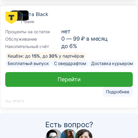
Карта Black
Т-Банк
нет
Проценты на остаток
0 —
99
₽ в месяц
Обслуживание
до 6%
Накопительный счёт
Кешбэк: до
15%
, до
30%
у партнёров
Бесплатный выпуск
С овердрафтом
Доставка курьером
Перейти
Подробнее
Лиц. №2673
Есть вопрос?