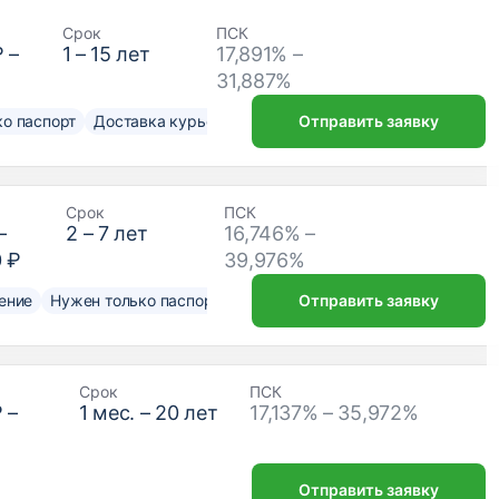
Срок
ПСК
₽
–
1
–
15
лет
17,891% –
31,887%
о паспорт
Доставка курьером
Отправить заявку
Срок
ПСК
–
2
–
7
лет
16,746% –
0 ₽
39,976%
ение
Нужен только паспорт
Отправить заявку
Срок
ПСК
₽
–
1
мес. –
20
лет
17,137% – 35,972%
Отправить заявку