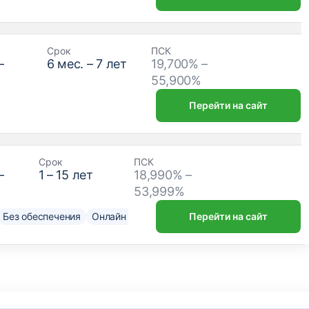
Срок
ПСК
–
6
мес. –
7
лет
19,700% –
₽
55,900%
Перейти на сайт
Срок
ПСК
–
1
–
15
лет
18,990% –
53,999%
Без обеспечения
Онлайн решение
Нужен только паспорт
Перейти на сайт
До