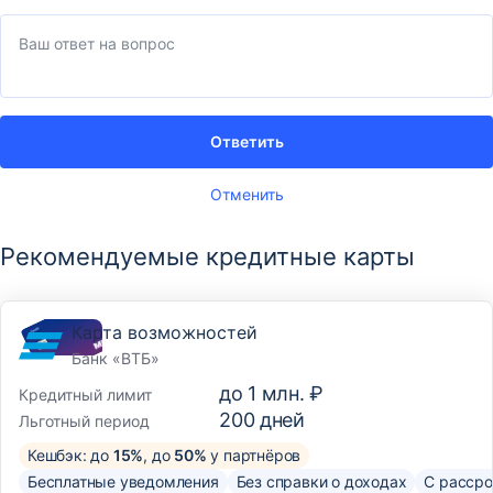
Ответить
Отменить
Рекомендуемые кредитные карты
Карта возможностей
Банк «ВТБ»
до
1 млн. ₽
Кредитный лимит
200
дней
Льготный период
Кешбэк: до
15%
, до
50%
у партнёров
Бесплатные уведомления
Без справки о доходах
С рассро