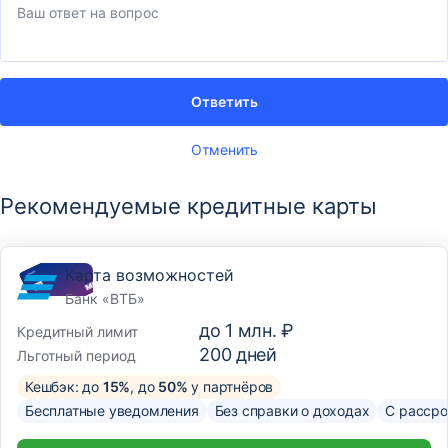
Ответить
Отменить
Рекомендуемые кредитные карты
Карта возможностей
Банк «ВТБ»
до
1 млн. ₽
Кредитный лимит
200
дней
Льготный период
Кешбэк: до
15%
, до
50%
у партнёров
Бесплатные уведомления
Без справки о доходах
С рассро