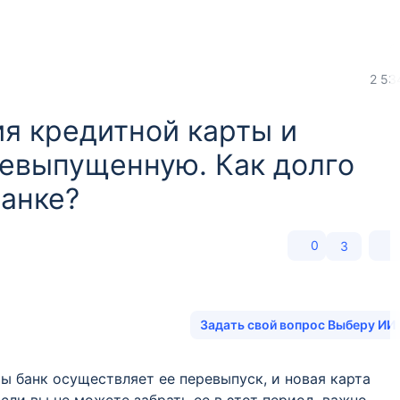
2 53
ия кредитной карты и
евыпущенную. Как долго
банке?
0
3
Задать свой вопрос Выберу ИИ
ы банк осуществляет ее перевыпуск, и новая карта