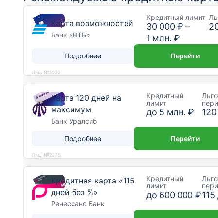
Кредитный лимит
Ль
Карта возможностей
30 000 ₽
–
2
Банк «ВТБ»
1 млн. ₽
Подробнее
Перейти
Лиц. №1000
Кредитный
Льго
Карта 120 дней на
лимит
пер
максимум
до
5 млн. ₽
120
Банк Уралсиб
Подробнее
Перейти
Лиц. №2275
Кредитный
Льго
Кредитная карта «115
лимит
пер
дней без %»
до
600 000 ₽
115
Ренессанс Банк