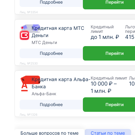
Подробнее
Перейти
Лиц. №3354
Кредитный
Льго
Кредитная карта МТС
лимит
пер
Деньги
до
1 млн. ₽
415
МТС Деньги
Подробнее
Перейти
Лиц. №2530
Кредитный лимит
Ль
Кредитная карта Альфа-
10 000 ₽
–
10
Банка
1 млн. ₽
Альфа-Банк
Подробнее
Перейти
Лиц. №1326
Больше вопросов по теме
Статьи по теме