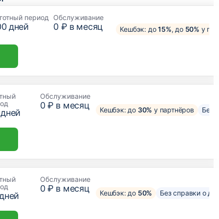
готный период
Обслуживание
00
дней
0 ₽ в месяц
Кешбэк: до
15%
, до
50%
у пар
тный
Обслуживание
иод
0 ₽ в месяц
Кешбэк: до
30%
у партнёров
Без 
дней
тный
Обслуживание
иод
0 ₽ в месяц
Кешбэк: до
50%
Без справки о до
дней