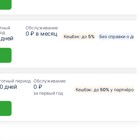
тный
Обслуживание
иод
0 ₽ в месяц
Кешбэк: до
5%
Без справки о дох
дней
готный период
Обслуживание
0
дней
0 ₽
Кешбэк: до
50%
у партнёров
за первый год