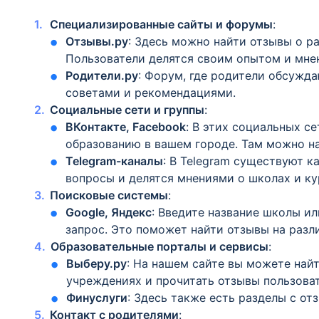
Специализированные сайты и форумы
:
Отзывы.ру
: Здесь можно найти отзывы о р
Пользователи делятся своим опытом и мне
Родители.ру
: Форум, где родители обсужд
советами и рекомендациями.
Социальные сети и группы
:
ВКонтакте, Facebook
: В этих социальных с
образованию в вашем городе. Там можно на
Telegram-каналы
: В Telegram существуют к
вопросы и делятся мнениями о школах и ку
Поисковые системы
:
Google, Яндекс
: Введите название школы и
запрос. Это поможет найти отзывы на разли
Образовательные порталы и сервисы
:
Выберу.ру
: На нашем сайте вы можете на
учреждениях и прочитать отзывы пользова
Финуслуги
: Здесь также есть разделы с от
Контакт с родителями
: