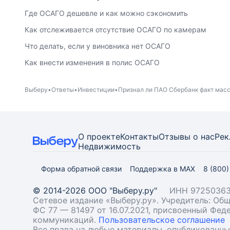
Где ОСАГО дешевле и как можно сэкономить
Как отслеживается отсутствие ОСАГО по камерам
Что делать, если у виновника нет ОСАГО
Как внести изменения в полис ОСАГО
Выберу
Ответы
Инвестиции
Признал ли ПАО Сбербанк факт масс
О проекте
Контакты
Отзывы о нас
Рек
Недвижимость
Форма обратной связи
Поддержка в MAX
8 (800
© 2014-2026 ООО "Выберу.ру"
ИНН 97250363
Сетевое издание «Выберу.ру». Учредитель: О
ФС 77 — 81497 от 16.07.2021, присвоенный Фе
коммуникаций.
Пользовательское соглашение
Все права на любые материалы, опубликованн