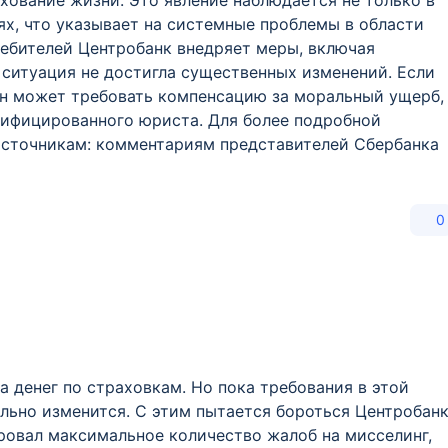
ование жизни. Это явление наблюдается не только в
ях, что указывает на системные проблемы в области
ебителей Центробанк внедряет меры, включая
р ситуация не достигла существенных изменений. Если
он может требовать компенсацию за моральный ущерб,
лифицированного юриста. Для более подробной
сточникам: комментариям представителей Сбербанка
0
а денег по страховкам. Но пока требования в этой
ально изменится. С этим пытается бороться Центробанк
ровал максимальное количество жалоб на мисселинг,