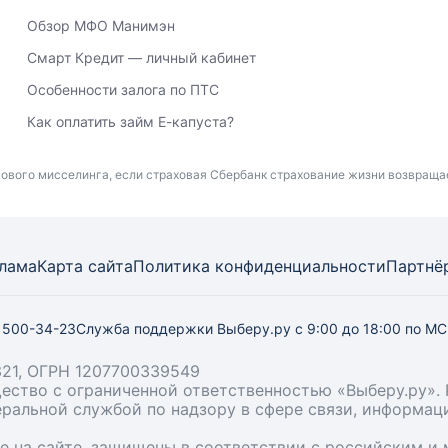
Обзор МФО Манимэн
Смарт Кредит — личный кабинет
Особенности залога по ПТС
Как оплатить займ Е-капуста?
ового мисселинга, если страховая Сбербанк страхование жизни возвращ
лама
Карта
сайта
Политика конфиденциальности
Партнё
) 500-34-23
Служба поддержки Выберу.ру
с 9:00 до 18:00 по М
21, ОГРН 1207700339549
бщество с ограниченной ответственностью «Выберу.ру
деральной службой по надзору в сфере связи, информа
ые на сайте, защищены в соответствии с российским 