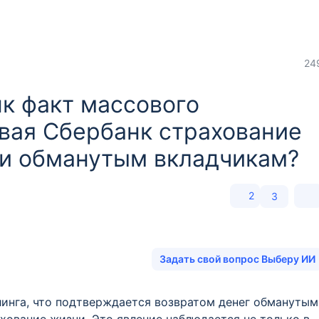
24
к факт массового
овая Сбербанк страхование
ги обманутым вкладчикам?
2
3
Задать свой вопрос Выберу ИИ
инга, что подтверждается возвратом денег обманутым