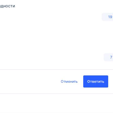
идности
19
7
Отменить
Ответить