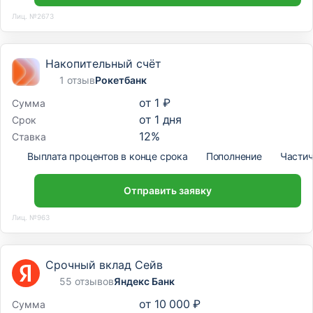
Лиц. №2673
Накопительный счёт
1 отзыв
Рокетбанк
от
1 ₽
Сумма
от
1
дня
Срок
12
%
Ставка
Выплата процентов в конце срока
Пополнение
Частич
Отправить заявку
Лиц. №963
Срочный вклад Сейв
55 отзывов
Яндекс Банк
от
10 000 ₽
Сумма