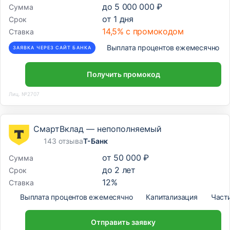
до
5 000 000 ₽
Сумма
от
1
дня
Срок
14,5% с промокодом
Ставка
Выплата процентов ежемесячно
ЗАЯВКА ЧЕРЕЗ САЙТ БАНКА
Получить промокод
Лиц. №2707
СмартВклад — непополняемый
143 отзыва
Т-Банк
от
50 000 ₽
Сумма
до
2
лет
Срок
12
%
Ставка
Выплата процентов ежемесячно
Капитализация
Част
Отправить заявку