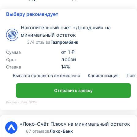
Выберу рекомендует
Накопительный счет «Доходный» на
минимальный остаток
374 отзыва
Газпромбанк
от
1 ₽
Сумма
любой
Срок
14
%
Ставка
Выплата процентов ежемесячно
Капитализация
Попо
Отправить заявку
Реклама. Лиц. №354
«Локо-Счёт Плюс» на минимальный остаток
87 отзывов
Локо-Банк