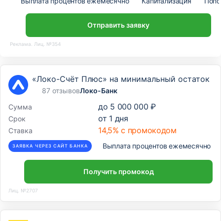
Выплата процентов ежемесячно
Капитализация
Попо
Отправить заявку
Реклама. Лиц. №354
«Локо-Счёт Плюс» на минимальный остаток
87 отзывов
Локо-Банк
до
5 000 000 ₽
Сумма
от
1
дня
Срок
14,5% с промокодом
Ставка
Выплата процентов ежемесячно
ЗАЯВКА ЧЕРЕЗ САЙТ БАНКА
Получить промокод
Лиц. №2707