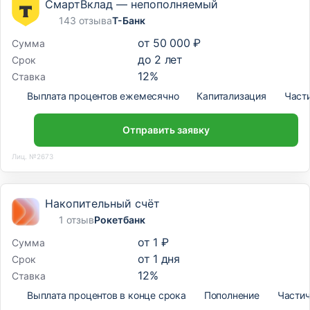
СмартВклад — непополняемый
143 отзыва
Т-Банк
от
50 000 ₽
Сумма
до
2
лет
Срок
12
%
Ставка
Выплата процентов ежемесячно
Капитализация
Част
Отправить заявку
Лиц. №2673
Накопительный счёт
1 отзыв
Рокетбанк
от
1 ₽
Сумма
от
1
дня
Срок
12
%
Ставка
Выплата процентов в конце срока
Пополнение
Частич