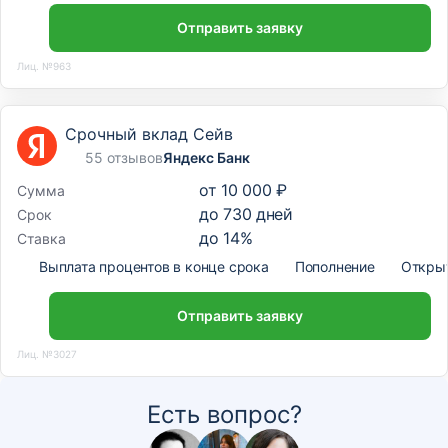
Отправить заявку
Лиц. №963
Срочный вклад Сейв
55 отзывов
Яндекс Банк
от
10 000 ₽
Сумма
до
730
дней
Срок
до
14
%
Ставка
Выплата процентов в конце срока
Пополнение
Откры
Отправить заявку
Лиц. №3027
Есть вопрос?