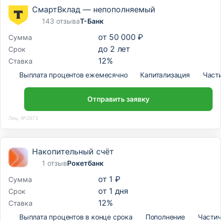
СмартВклад — непополняемый
143 отзыва
Т-Банк
от
50 000 ₽
Сумма
до
2
лет
Срок
12
%
Ставка
Выплата процентов ежемесячно
Капитализация
Част
Отправить заявку
Лиц. №2673
Накопительный счёт
1 отзыв
Рокетбанк
от
1 ₽
Сумма
от
1
дня
Срок
12
%
Ставка
Выплата процентов в конце срока
Пополнение
Частич