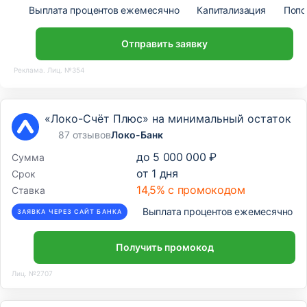
Выплата процентов ежемесячно
Капитализация
Попо
Отправить заявку
Реклама. Лиц. №354
«Локо-Счёт Плюс» на минимальный остаток
87 отзывов
Локо-Банк
до
5 000 000 ₽
Сумма
от
1
дня
Срок
14,5% с промокодом
Ставка
Выплата процентов ежемесячно
ЗАЯВКА ЧЕРЕЗ САЙТ БАНКА
Получить промокод
Лиц. №2707