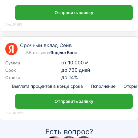
Отправить заявку
Лиц. №963
Срочный вклад Сейв
55 отзывов
Яндекс Банк
от
10 000 ₽
Сумма
до
730
дней
Срок
до
14
%
Ставка
Выплата процентов в конце срока
Пополнение
Откры
Отправить заявку
Лиц. №3027
Есть вопрос?