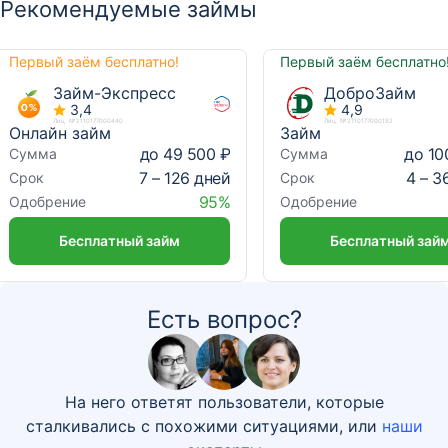
Рекомендуемые займы
Первый заём бесплатно!
Первый заём бесплатно
Займ-Экспресс
ДоброЗайм
3,4
4,9
Лиц. №2110177000440
Лиц. №2110177000192
Онлайн займ
Займ
до 49 500 ₽
до 10
Сумма
Сумма
7 – 126 дней
4 – 3
Срок
Срок
95%
Одобрение
Одобрение
Бесплатный займ
Бесплатный зай
Есть вопрос?
На него ответят пользователи, которые
сталкивались с похожими ситуациями, или
наши