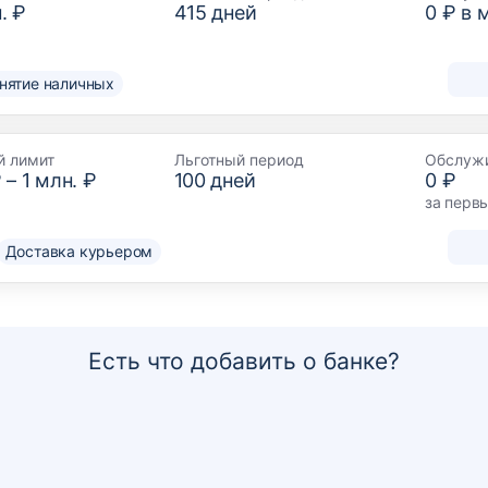
. ₽
415
дней
0 ₽ в 
снятие наличных
й лимит
Льготный период
Обслуж
₽
–
1 млн. ₽
100
дней
0 ₽
за перв
Доставка курьером
Есть что добавить о банке?