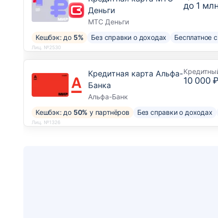
до
1 млн
Деньги
МТС Деньги
Кешбэк: до
5%
Без справки о доходах
Бесплатное 
Лиц. №2530
Кредитны
Кредитная карта Альфа-
10 000 
Банка
Альфа-Банк
Кешбэк: до
50%
у партнёров
Без справки о доходах
Лиц. №1326