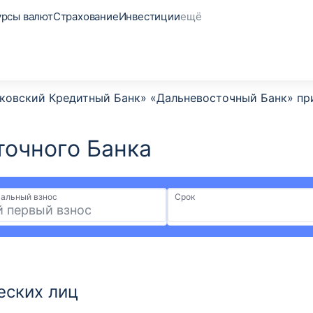
урсы валют
Страхование
Инвестиции
ещё
сковский Кредитный Банк» «Дальневосточный Банк» п
очного Банка​
альный взнос
Срок
еских лиц