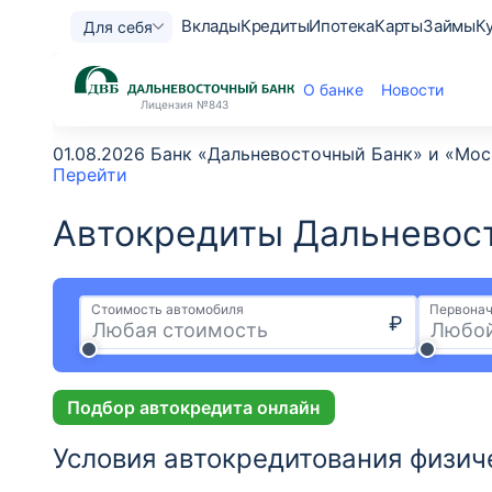
Вклады
Кредиты
Ипотека
Карты
Займы
К
Для себя
О банке
Новости
Лицензия
№843
01.08.2026 Банк «Дальневосточный Банк» и «Мо
Перейти
Автокредиты Дальневост
Стоимость автомобиля
Первонач
₽
Подбор автокредита онлайн
Условия автокредитования физич