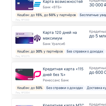
Кредитны
Карта возможностей
30 000 
Банк «ВТБ»
Кешбэк: до
15%
, до
50%
у партнёров
Бесплатные уве
Лиц. №1000
Кредитны
Карта 120 дней на
до
5 млн
максимум
Банк Уралсиб
Кешбэк: до
30%
у партнёров
Без справки о доходах
Лиц. №2275
Кредитны
Кредитная карта «115
до
600 
дней без %»
Ренессанс Банк
Кешбэк: до
50%
Без справки о доходах
Доставка к
Лиц. №3354
Кредитны
Кредитная карта МТС