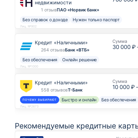
недвижимости
1 отзыв
ПАО «Норвик банк»
Без справок о доходе
Нужен только паспорт
Лиц. №902
Сумма
Кредит «Наличными»
30 000 ₽
264 отзыва
Банк «ВТБ»
Без обеспечения
Онлайн решение
Лиц. №1000
Сумма
Кредит «Наличными»
10 000 ₽
558 отзывов
Т-Банк
Быстро и онлайн
Без обеспечения
ПОЧЕМУ ВЫБИРАЮТ
Лиц. №2673
Рекомендуемые кредитные карты