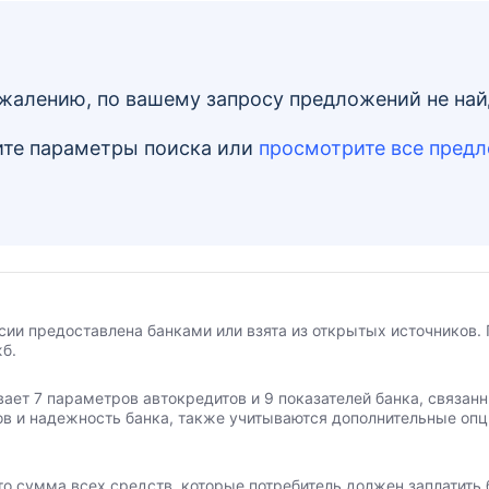
жалению, по вашему запросу предложений не на
те параметры поиска
или
просмотрите все пред
сии предоставлена банками или взята из открытых источников. 
б.
вает 7 параметров автокредитов и 9 показателей банка, связа
ов и надежность банка, также учитываются дополнительные опц
то сумма всех средств, которые потребитель должен заплатить 