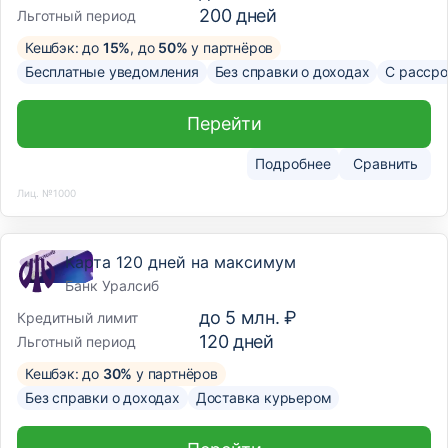
200
дней
Льготный период
Кешбэк: до
15%
, до
50%
у партнёров
Бесплатные уведомления
Без справки о доходах
С рассро
Перейти
Подробнее
Сравнить
Лиц. №1000
Карта 120 дней на максимум
Банк Уралсиб
до
5 млн. ₽
Кредитный лимит
120
дней
Льготный период
Кешбэк: до
30%
у партнёров
Без справки о доходах
Доставка курьером