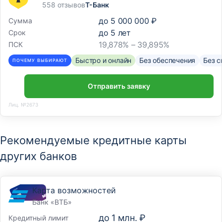
558 отзывов
Т-Банк
до
5 000 000 ₽
Сумма
до
5
лет
Срок
19,878% – 39,895%
ПСК
Быстро и онлайн
Без обеспечения
Без с
ПОЧЕМУ ВЫБИРАЮТ
Отправить заявку
Лиц. №2673
Рекомендуемые кредитные карты
других банков
Карта возможностей
Банк «ВТБ»
до
1 млн. ₽
Кредитный лимит