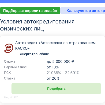
Подбор автокредита онлайн
Калькулятор авток
Условия автокредитования
физических лиц
Автокредит «Автосказка со страхованием
КАСКО»
Энерготрансбанк
до
5 000 000 ₽
Сумма
от
10
%
Первый взнос
21,038% – 22,691%
ПСК
от
20
%
Ставка
Подобрать
Лиц. №1307