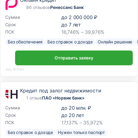
86 отзывов
Ренессанс Банк
до
2 000 000 ₽
Сумма
до
7
лет
Срок
16,746% – 39,976%
ПСК
Без обеспечения
Без справок о доходе
Онлайн решение
Отправить заявку
Лиц. №3354
Кредит под залог недвижимости
1 отзыв
ПАО «Норвик банк»
до
20 млн. ₽
Сумма
до
20
лет
Срок
17,137% – 35,972%
ПСК
Без справок о доходе
Нужен только паспорт