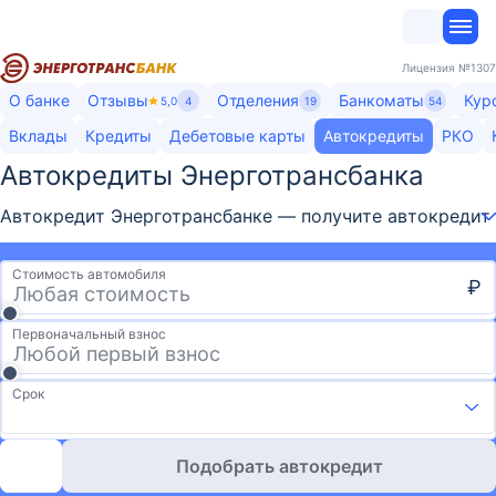
Лицензия
№1307
О банке
Отзывы
Отделения
Банкоматы
Кур
5,0
4
19
54
Вклады
Кредиты
Дебетовые карты
Автокредиты
РКО
Автокредиты Энерготрансбанка​
Автокредит Энерготрансбанке — получите автокредит в
Стоимость автомобиля
₽
Первоначальный взнос
Срок
Подобрать автокредит