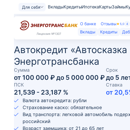
Вклады
Кредиты
Ипотека
Карты
Займы
К
Для себя
О банке
Отзывы
5,0
4
Вклады
Кредиты
Деб
Лицензия
№1307
Автокредит «Автосказка 
Энерготрансбанка
Сумма
Срок
от
100 000 ₽
до
5 000 000 ₽
до
5
ле
ПСК
Ставка
21,539 - 23,187 %
от
20,5
Валюта автокредита: рубли
Страхование каско: обязательное
Вид транспорта: легковой автомобиль поде
российский
Возраст заемщика:
от
21
до
65
лет