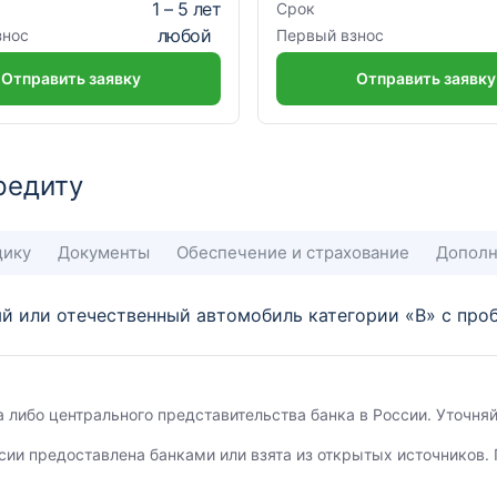
1
–
5
лет
Срок
любой
знос
Первый взнос
Отправить заявку
Отправить заявку
редиту
щику
Документы
Обеспечение и страхование
Дополн
й или отечественный автомобиль категории «В» с проб
а либо центрального представительства банка в России. Уточн
сии предоставлена банками или взята из открытых источников. 