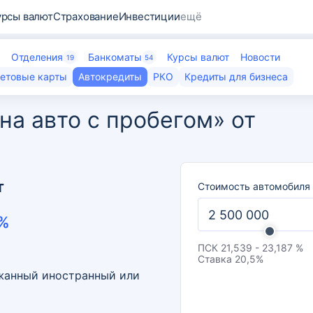
урсы валют
Страхование
Инвестиции
ещё
Отделения
Банкоматы
Курсы валют
Новости
19
54
етовые карты
Автокредиты
РКО
Кредиты для бизнеса
на авто с пробегом» от
т
Стоимость автомобиля
%
ПСК
21,539 - 23,187 %
Ставка
20,5
%
ржанный иностранный или