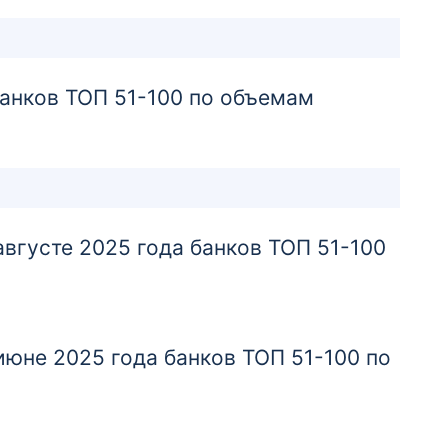
Отделение
Дополнительный офис
«Черняховский»
банков ТОП 51-100 по объемам
238151, Калининградская обл.,
г. Черняховск, ул. Ленина, д. 4
Отделение
Дополнительный офис «Южный»
густе 2025 года банков ТОП 51-100
236039, г. Калининград, пл. Калинина, д. 11
—15
Отделение
юне 2025 года банков ТОП 51-100 по
Московский филиал
109028, г. Москва, ул. Солянка, д. 3, стр. 3