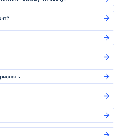
ент?
прислать