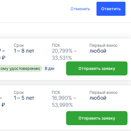
Отменить
Ответить
Срок
ПСК
Первый взнос
₽
–
1
–
8
лет
20,799% –
любой
0 ₽
33,531%
скому удостоверению
В день обращения
Отправить заявку
Срок
ПСК
Первый взнос
–
1
–
5
лет
18,990% –
любой
 ₽
53,999%
Отправить заявку