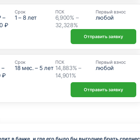
Срок
ПСК
Первый взнос
₽
–
1
–
8
лет
6,900% –
любой
0 ₽
32,328%
Отправить заявку
Срок
ПСК
Первый взнос
₽
–
18
мес. –
5
лет
14,883% –
любой
0 ₽
14,901%
Отправить заявку
едит в банке, и где его было бы выгоднее брать средн