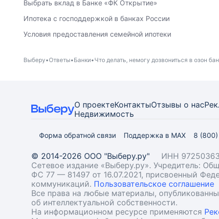
Выбрать вклад в Банке «ФК Открытие»
Ипотека с господдержкой в банках России
Условия предоставления семейной ипотеки
Выберу
Ответы
Банки
Что делать, немогу дозвониться в озон бан
О проекте
Контакты
Отзывы о нас
Рек
Недвижимость
Форма обратной связи
Поддержка в MAX
8 (800
© 2014-2026 ООО "Выберу.ру"
ИНН 97250363
Сетевое издание «Выберу.ру». Учредитель: О
ФС 77 — 81497 от 16.07.2021, присвоенный Фе
коммуникаций.
Пользовательское соглашение
Все права на любые материалы, опубликованн
об интеллектуальной собственности.
На информационном ресурсе применяются
Рек