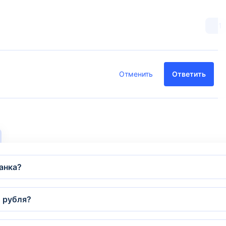
1
Отменить
Ответить
анка?
и рубля?