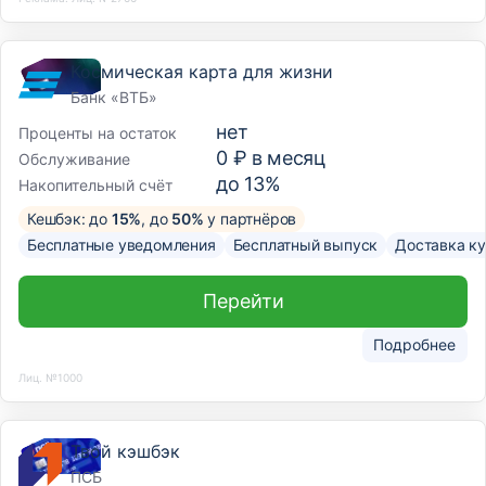
Космическая карта для жизни
Банк «ВТБ»
нет
Проценты на остаток
0 ₽ в месяц
Обслуживание
до 13%
Накопительный счёт
Кешбэк: до
15%
, до
50%
у партнёров
Бесплатные уведомления
Бесплатный выпуск
Доставка к
Перейти
Подробнее
Лиц. №1000
Твой кэшбэк
ПСБ