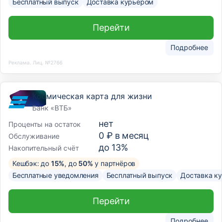
Бесплатный выпуск
Доставка курьером
Перейти
Подробнее
Реклама. Лиц. №2766
Космическая карта для жизни
Банк «ВТБ»
нет
Проценты на остаток
0 ₽ в месяц
Обслуживание
до 13%
Накопительный счёт
Кешбэк: до
15%
, до
50%
у партнёров
Бесплатные уведомления
Бесплатный выпуск
Доставка к
Перейти
Подробнее