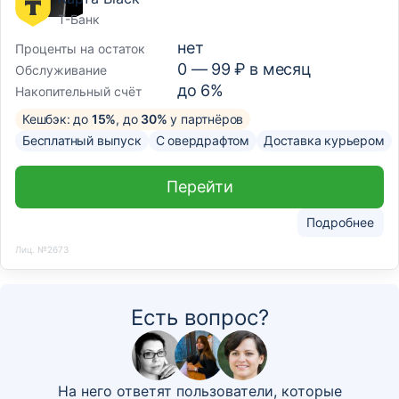
Т-Банк
нет
Проценты на остаток
0 —
99
₽ в месяц
Обслуживание
до 6%
Накопительный счёт
Кешбэк: до
15%
, до
30%
у партнёров
Бесплатный выпуск
С овердрафтом
Доставка курьером
Перейти
Подробнее
Лиц. №2673
Есть вопрос?
На него ответят пользователи, которые