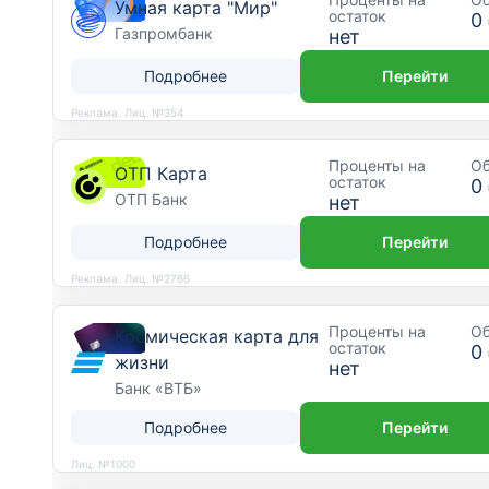
Умная карта "Мир"
остаток
0
Газпромбанк
нет
Подробнее
Перейти
Реклама. Лиц. №354
Проценты на
О
ОТП Карта
остаток
0
ОТП Банк
нет
Подробнее
Перейти
Реклама. Лиц. №2766
Проценты на
О
Космическая карта для
остаток
0
жизни
нет
Банк «ВТБ»
Подробнее
Перейти
Лиц. №1000