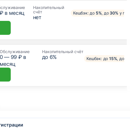
бслуживание
Накопительный
счёт
 ₽ в месяц
Кешбэк: до
5%
, до
30%
у пар
нет
Обслуживание
Накопительный счёт
0 —
99
₽ в
до 6%
Кешбэк: до
15%
, до
3
месяц
гистрации