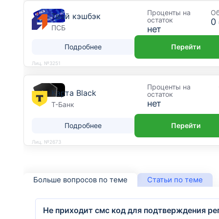
Проценты на
О
Твой кэшбэк
остаток
0
ПСБ
нет
Подробнее
Перейти
Лиц. №3251
Проценты на
Карта Black
остаток
нет
Т-Банк
Подробнее
Перейти
Лиц. №2673
Больше вопросов по теме
Статьи по теме
Не приходит смс код для подтверждения ре