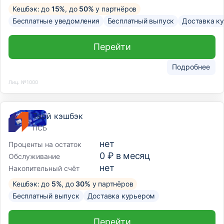
Кешбэк: до
15%
, до
50%
у партнёров
Бесплатные уведомления
Бесплатный выпуск
Доставка к
Перейти
Подробнее
Лиц. №1000
Твой кэшбэк
ПСБ
нет
Проценты на остаток
0 ₽ в месяц
Обслуживание
нет
Накопительный счёт
Кешбэк: до
5%
, до
30%
у партнёров
Бесплатный выпуск
Доставка курьером
Перейти