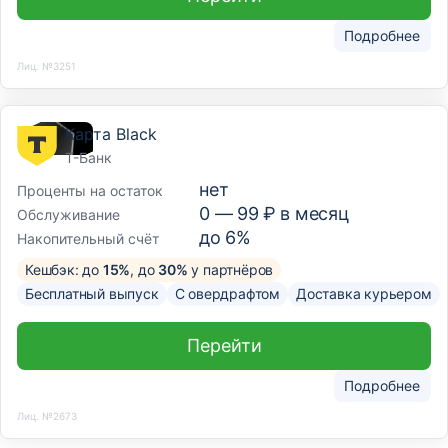
Подробнее
Лиц. №3251
Карта Black
Т-Банк
нет
Проценты на остаток
0 —
99
₽ в месяц
Обслуживание
до 6%
Накопительный счёт
Кешбэк: до
15%
, до
30%
у партнёров
Бесплатный выпуск
С овердрафтом
Доставка курьером
Перейти
Подробнее
Лиц. №2673