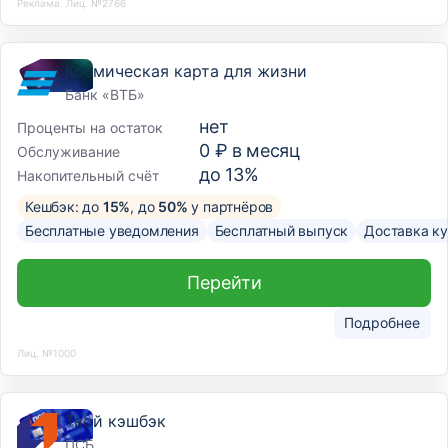
Реклама. Лиц. №2766
Космическая карта для жизни
Банк «ВТБ»
нет
Проценты на остаток
0 ₽ в месяц
Обслуживание
до 13%
Накопительный счёт
Кешбэк: до
15%
, до
50%
у партнёров
Бесплатные уведомления
Бесплатный выпуск
Доставка к
Перейти
Подробнее
Лиц. №1000
Твой кэшбэк
ПСБ