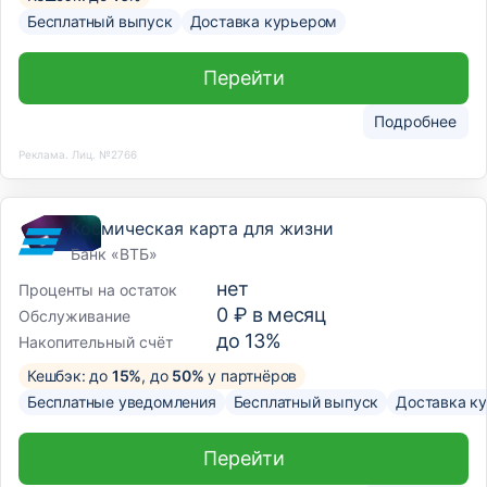
Бесплатный выпуск
Доставка курьером
Перейти
Подробнее
Реклама. Лиц. №2766
Космическая карта для жизни
Банк «ВТБ»
нет
Проценты на остаток
0 ₽ в месяц
Обслуживание
до 13%
Накопительный счёт
Кешбэк: до
15%
, до
50%
у партнёров
Бесплатные уведомления
Бесплатный выпуск
Доставка к
Перейти