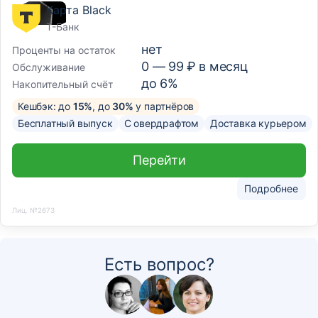
Карта Black
Т-Банк
нет
Проценты на остаток
0 —
99
₽ в месяц
Обслуживание
до 6%
Накопительный счёт
Кешбэк: до
15%
, до
30%
у партнёров
Бесплатный выпуск
С овердрафтом
Доставка курьером
Перейти
Подробнее
Лиц. №2673
Есть вопрос?