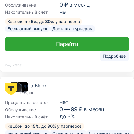
0 ₽ в месяц
Обслуживание
нет
Накопительный счёт
Кешбэк: до
5%
, до
30%
у партнёров
Бесплатный выпуск
Доставка курьером
Перейти
Подробнее
Лиц. №3251
Карта Black
Т-Банк
нет
Проценты на остаток
0 —
99
₽ в месяц
Обслуживание
до 6%
Накопительный счёт
Кешбэк: до
15%
, до
30%
у партнёров
Бесплатный выпуск
С овердрафтом
Доставка курьером