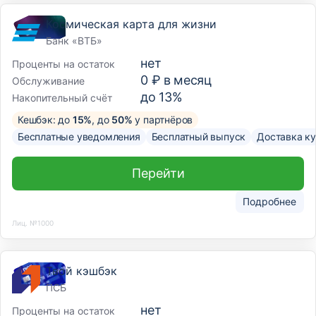
Космическая карта для жизни
Банк «ВТБ»
нет
Проценты на остаток
0 ₽ в месяц
Обслуживание
до 13%
Накопительный счёт
Кешбэк: до
15%
, до
50%
у партнёров
Бесплатные уведомления
Бесплатный выпуск
Доставка к
Перейти
Подробнее
Лиц. №1000
Твой кэшбэк
ПСБ
нет
Проценты на остаток