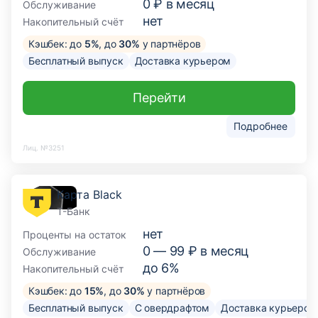
0 ₽ в месяц
Обслуживание
нет
Накопительный счёт
Кэшбек: до
5%
, до
30%
у партнёров
Бесплатный выпуск
Доставка курьером
Перейти
Подробнее
Лиц. №3251
Карта Black
Т-Банк
нет
Проценты на остаток
0 —
99
₽ в месяц
Обслуживание
до 6%
Накопительный счёт
Кэшбек: до
15%
, до
30%
у партнёров
Бесплатный выпуск
С овердрафтом
Доставка курьером