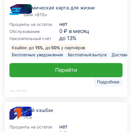
Космическая карта для жизни
Банк «ВТБ»
нет
Проценты на остаток
0 ₽ в месяц
Обслуживание
до 13%
Накопительный счёт
Кэшбек: до
15%
, до
50%
у партнёров
Бесплатные уведомления
Бесплатный выпуск
Доставка
Перейти
Подробнее
Лиц. №1000
Твой кэшбэк
ПСБ
нет
Проценты на остаток