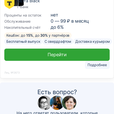
Карта Black
Т-Банк
нет
Проценты на остаток
0 —
99
₽ в месяц
Обслуживание
до 6%
Накопительный счёт
Кешбэк: до
15%
, до
30%
у партнёров
Бесплатный выпуск
С овердрафтом
Доставка курьером
Перейти
Подробнее
Лиц. №2673
Есть вопрос?
На него ответят пользователи, которые