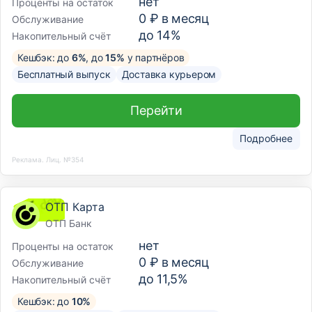
нет
Проценты на остаток
0 ₽ в месяц
Обслуживание
до 14%
Накопительный счёт
Кешбэк: до
6%
, до
15%
у партнёров
Бесплатный выпуск
Доставка курьером
Перейти
Подробнее
Реклама. Лиц. №354
ОТП Карта
ОТП Банк
нет
Проценты на остаток
0 ₽ в месяц
Обслуживание
до 11,5%
Накопительный счёт
Кешбэк: до
10%