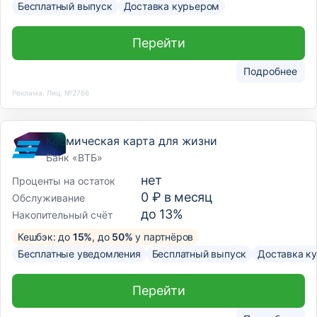
Бесплатный выпуск
Доставка курьером
Перейти
Подробнее
Реклама. Лиц. №2766
Космическая карта для жизни
Банк «ВТБ»
нет
Проценты на остаток
0 ₽ в месяц
Обслуживание
до 13%
Накопительный счёт
Кешбэк: до
15%
, до
50%
у партнёров
Бесплатные уведомления
Бесплатный выпуск
Доставка к
Перейти