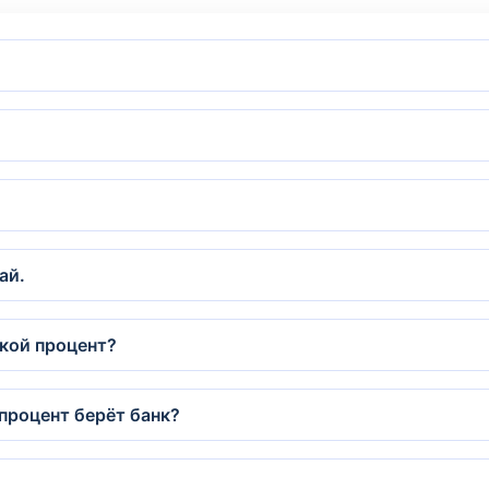
ай.
акой процент?
процент берёт банк?