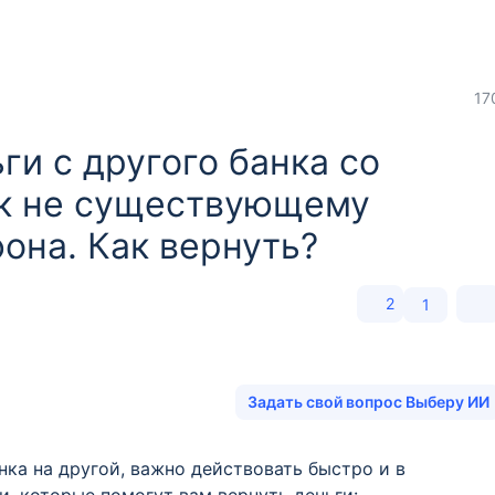
17
и с другого банка со
нк не существующему
она. Как вернуть?
2
1
Задать свой вопрос Выберу ИИ
нка на другой, важно действовать быстро и в