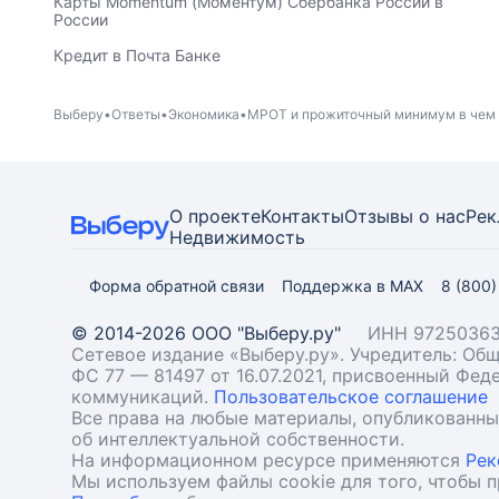
Карты Momentum (Моментум) Сбербанка России в
России
Кредит в Почта Банке
Выберу
Ответы
Экономика
МРОТ и прожиточный минимум в чем
О проекте
Контакты
Отзывы о нас
Рек
Недвижимость
Форма обратной связи
Поддержка в MAX
8 (800
© 2014-2026 ООО "Выберу.ру"
ИНН 97250363
Сетевое издание «Выберу.ру». Учредитель: О
ФС 77 — 81497 от 16.07.2021, присвоенный Фе
коммуникаций.
Пользовательское соглашение
Все права на любые материалы, опубликованн
об интеллектуальной собственности.
На информационном ресурсе применяются
Рек
Мы используем файлы cookie для того, чтобы 