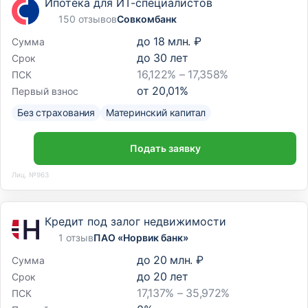
Ипотека для ИТ-специалистов
150 отзывов
Совкомбанк
до
18 млн. ₽
Сумма
до
30
лет
Срок
16,122% – 17,358%
ПСК
от
20,01
%
Первый взнос
Без страхования
Материнский капитал
Подать заявку
Лиц. №963
Кредит под залог недвижимости
1 отзыв
ПАО «Норвик банк»
до
20 млн. ₽
Сумма
до
20
лет
Срок
17,137% – 35,972%
ПСК