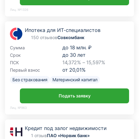
Лиц. №1326
Ипотека для ИТ-специалистов
150 отзывов
Совкомбанк
до
18 млн. ₽
Сумма
до
30
лет
Срок
14,372% – 15,597%
ПСК
от
20,01
%
Первый взнос
Без страхования
Материнский капитал
Подать заявку
Лиц. №963
Кредит под залог недвижимости
1 отзыв
ПАО «Норвик банк»