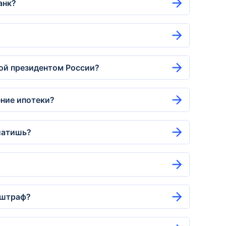
анк?
ной президентом России?
ение ипотеки?
платишь?
 штраф?