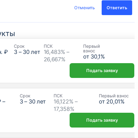
Отменить
Ответить
укты
Срок
ПСК
Первый
взнос
. ₽
3
–
30
лет
16,483% –
от
30,1
%
26,667%
Подать заявку
Срок
ПСК
Первый взнос
₽
–
3
–
30
лет
16,122% –
от
20,01
%
17,358%
Подать заявку