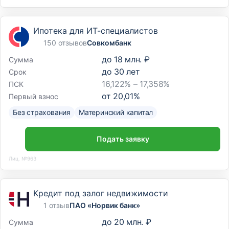
Ипотека для ИТ-специалистов
150 отзывов
Совкомбанк
до
18 млн. ₽
Сумма
до
30
лет
Срок
16,122% – 17,358%
ПСК
от
20,01
%
Первый взнос
Без страхования
Материнский капитал
Подать заявку
Лиц. №963
Кредит под залог недвижимости
1 отзыв
ПАО «Норвик банк»
до
20 млн. ₽
Сумма