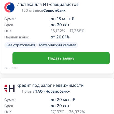
Ипотека для ИТ-специалистов
150 отзывов
Совкомбанк
до
18 млн. ₽
Сумма
до
30
лет
Срок
16,122% – 17,358%
ПСК
от
20,01
%
Первый взнос
Без страхования
Материнский капитал
Подать заявку
Лиц. №963
Кредит под залог недвижимости
1 отзыв
ПАО «Норвик банк»
до
20 млн. ₽
Сумма
до
20
лет
Срок
17,137% – 35,972%
ПСК