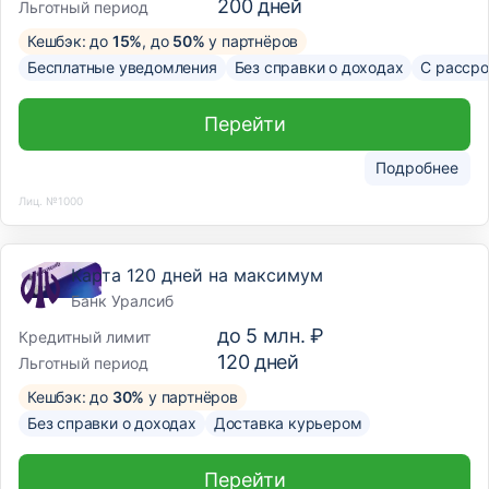
200
дней
Льготный период
Кешбэк: до
15%
, до
50%
у партнёров
Бесплатные уведомления
Без справки о доходах
С рассро
Перейти
Подробнее
Лиц. №1000
Карта 120 дней на максимум
Банк Уралсиб
до
5 млн. ₽
Кредитный лимит
120
дней
Льготный период
Кешбэк: до
30%
у партнёров
Без справки о доходах
Доставка курьером
Перейти