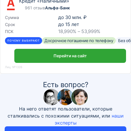
Кредит «Наличными»
961 отзыв
Альфа-Банк
до
30 млн. ₽
Сумма
до
15
лет
Срок
18,990% – 53,999%
ПСК
Досрочное погашение по телефону
Без о
ПОЧЕМУ ВЫБИРАЮТ
Перейти на сайт
Лиц. №1326
Есть вопрос?
На него ответят пользователи, которые
сталкивались с похожими ситуациями, или
наши
эксперты