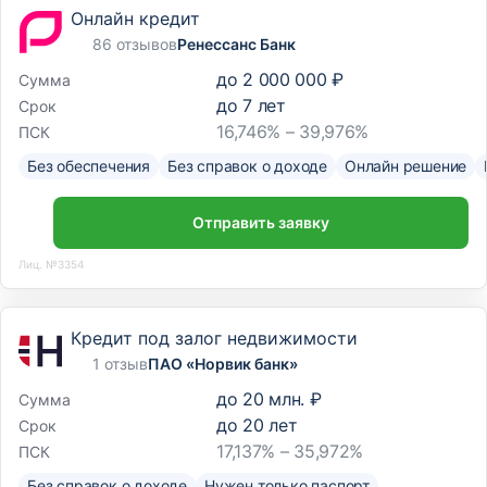
Онлайн кредит
86 отзывов
Ренессанс Банк
до
2 000 000 ₽
Сумма
до
7
лет
Срок
16,746% – 39,976%
ПСК
Без обеспечения
Без справок о доходе
Онлайн решение
Отправить заявку
Лиц. №3354
Кредит под залог недвижимости
1 отзыв
ПАО «Норвик банк»
до
20 млн. ₽
Сумма
до
20
лет
Срок
17,137% – 35,972%
ПСК
Без справок о доходе
Нужен только паспорт