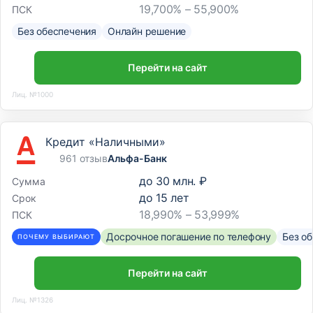
19,700% – 55,900%
ПСК
Без обеспечения
Онлайн решение
Перейти на сайт
Лиц. №1000
Кредит «Наличными»
961 отзыв
Альфа-Банк
до
30 млн. ₽
Сумма
до
15
лет
Срок
18,990% – 53,999%
ПСК
Досрочное погашение по телефону
Без о
ПОЧЕМУ ВЫБИРАЮТ
Перейти на сайт
Лиц. №1326