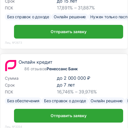
до
15
лет
Срок
17,891% – 31,887%
ПСК
Без справок о доходе
Онлайн решение
Нужен только пасп
Отправить заявку
Лиц. №2673
Онлайн кредит
86 отзывов
Ренессанс Банк
до
2 000 000 ₽
Сумма
до
7
лет
Срок
16,746% – 39,976%
ПСК
Без обеспечения
Без справок о доходе
Онлайн решение
Отправить заявку
Лиц. №3354