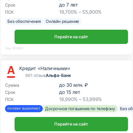
до
7
лет
Срок
19,700% – 55,900%
ПСК
Без обеспечения
Онлайн решение
Перейти на сайт
Лиц. №1000
Кредит «Наличными»
961 отзыв
Альфа-Банк
до
30 млн. ₽
Сумма
до
15
лет
Срок
18,990% – 53,999%
ПСК
Досрочное погашение по телефону
Без о
ПОЧЕМУ ВЫБИРАЮТ
Перейти на сайт