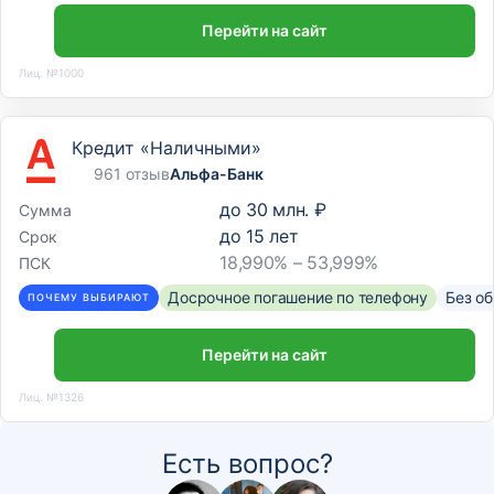
Перейти на сайт
Лиц. №1000
Кредит «Наличными»
961 отзыв
Альфа-Банк
до
30 млн. ₽
Сумма
до
15
лет
Срок
18,990% – 53,999%
ПСК
Досрочное погашение по телефону
Без о
ПОЧЕМУ ВЫБИРАЮТ
Перейти на сайт
Лиц. №1326
Есть вопрос?