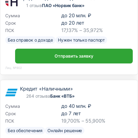
1 отзыв
ПАО «Норвик банк»
до
20 млн. ₽
Сумма
до
20
лет
Срок
17,137% – 35,972%
ПСК
Без справок о доходе
Нужен только паспорт
Отправить заявку
Лиц. №902
Кредит «Наличными»
264 отзыва
Банк «ВТБ»
до
40 млн. ₽
Сумма
до
7
лет
Срок
19,700% – 55,900%
ПСК
Без обеспечения
Онлайн решение