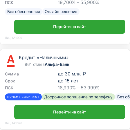
19,700% – 55,900%
ПСК
Без обеспечения
Онлайн решение
Перейти на сайт
Лиц. №1000
Кредит «Наличными»
961 отзыв
Альфа-Банк
до
30 млн. ₽
Сумма
до
15
лет
Срок
18,990% – 53,999%
ПСК
Досрочное погашение по телефону
Без о
ПОЧЕМУ ВЫБИРАЮТ
Перейти на сайт
Лиц. №1326