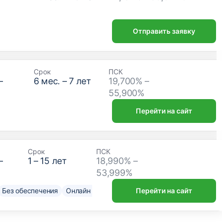
Отправить заявку
Срок
ПСК
–
6
мес. –
7
лет
19,700% –
₽
55,900%
Перейти на сайт
Срок
ПСК
–
1
–
15
лет
18,990% –
53,999%
Без обеспечения
Онлайн решение
Нужен только паспорт
Перейти на сайт
До