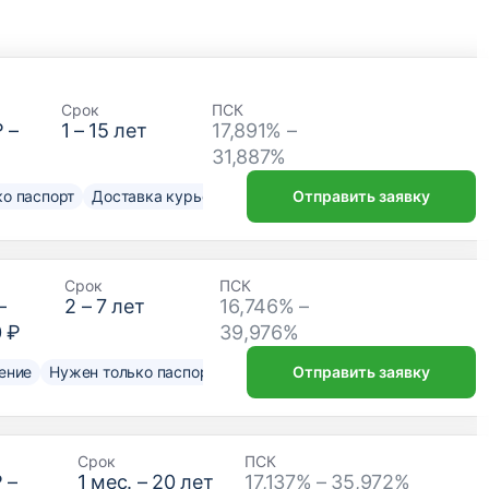
Срок
ПСК
₽
–
1
–
15
лет
17,891% –
31,887%
о паспорт
Доставка курьером
Отправить заявку
Срок
ПСК
–
2
–
7
лет
16,746% –
0 ₽
39,976%
ение
Нужен только паспорт
Отправить заявку
Срок
ПСК
₽
–
1
мес. –
20
лет
17,137% – 35,972%