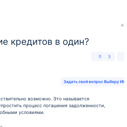
45
е кредитов в один?
0
3
Задать свой вопрос Выберу ИИ
йствительно возможно. Это называется
упростить процесс погашения задолженности,
добными условиями.
: