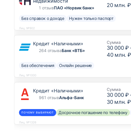
недвижимости
20 млн. ₽
1 отзыв
ПАО «Норвик банк»
Без справок о доходе
Нужен только паспорт
Лиц. №902
Сумма
Кредит «Наличными»
30 000 ₽
264 отзыва
Банк «ВТБ»
40 млн. 
Без обеспечения
Онлайн решение
Лиц. №1000
Сумма
Кредит «Наличными»
30 000 ₽
961 отзыв
Альфа-Банк
30 млн. ₽
Досрочное погашение по телефону
ПОЧЕМУ ВЫБИРАЮТ
Лиц. №1326