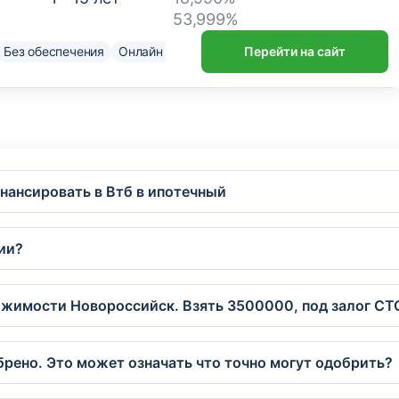
53,999%
Без обеспечения
Онлайн решение
Нужен только паспорт
Перейти на сайт
До
нансировать в Втб в ипотечный
рии?
ижимости Новороссийск. Взять 3500000, под залог СТ
брено. Это может означать что точно могут одобрить?