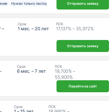
ение
Нужен только паспорт
Отправить заявку
Срок
ПСК
₽
–
1
мес. –
20
лет
17,137% – 35,972%
Отправить заявку
Срок
ПСК
–
6
мес. –
7
лет
19,700% –
₽
55,900%
Перейти на сайт
Срок
ПСК
–
1
–
15
лет
18,990% –