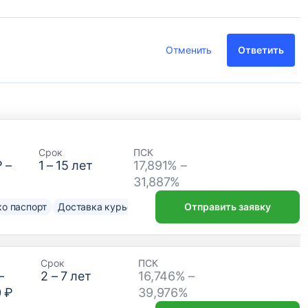
Отменить
Ответить
Срок
ПСК
₽
–
1
–
15
лет
17,891% –
31,887%
о паспорт
Доставка курьером
Отправить заявку
Срок
ПСК
–
2
–
7
лет
16,746% –
0 ₽
39,976%