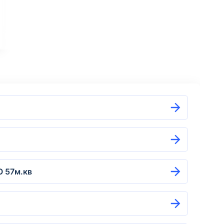
ставка курьером
О 57м.кв