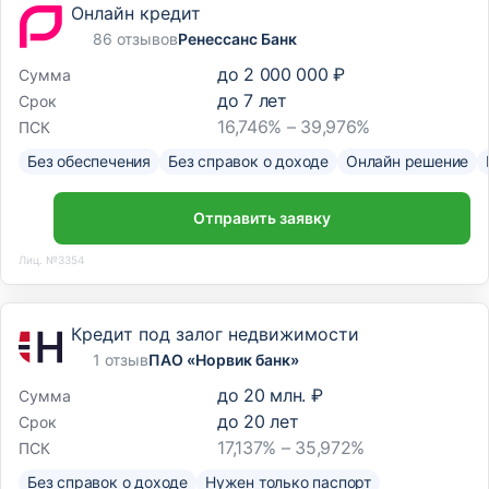
Онлайн кредит
86 отзывов
Ренессанс Банк
до
2 000 000 ₽
Сумма
до
7
лет
Срок
16,746% – 39,976%
ПСК
Без обеспечения
Без справок о доходе
Онлайн решение
Отправить заявку
Лиц. №3354
Кредит под залог недвижимости
1 отзыв
ПАО «Норвик банк»
до
20 млн. ₽
Сумма
до
20
лет
Срок
17,137% – 35,972%
ПСК
Без справок о доходе
Нужен только паспорт