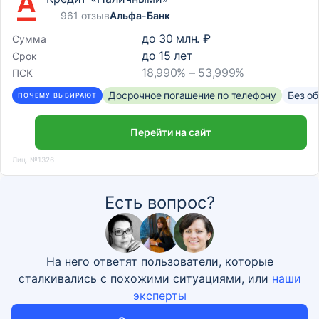
961 отзыв
Альфа-Банк
до
30 млн. ₽
Сумма
до
15
лет
Срок
18,990% – 53,999%
ПСК
Досрочное погашение по телефону
Без о
ПОЧЕМУ ВЫБИРАЮТ
Перейти на сайт
Лиц. №1326
Есть вопрос?
На него ответят пользователи, которые
сталкивались с похожими ситуациями, или
наши
эксперты