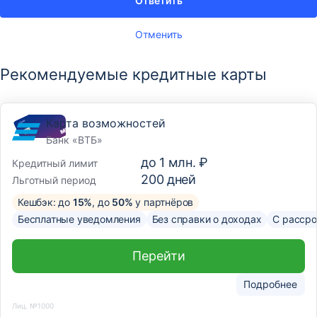
Ответить
Отменить
Рекомендуемые кредитные карты
Карта возможностей
Банк «ВТБ»
до
1 млн. ₽
Кредитный лимит
200
дней
Льготный период
Кешбэк: до
15%
, до
50%
у партнёров
Бесплатные уведомления
Без справки о доходах
С рассро
Перейти
Подробнее
Лиц. №1000