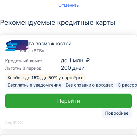
Отменить
Рекомендуемые кредитные карты
Карта возможностей
Банк «ВТБ»
до
1 млн. ₽
Кредитный лимит
200
дней
Льготный период
Кешбэк: до
15%
, до
50%
у партнёров
Бесплатные уведомления
Без справки о доходах
С рассро
Перейти
Подробнее
Лиц. №1000