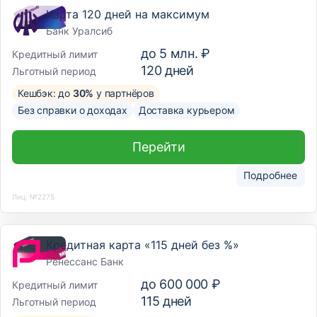
Карта 120 дней на максимум
Банк Уралсиб
до
5 млн. ₽
Кредитный лимит
120
дней
Льготный период
Кешбэк: до
30%
у партнёров
Без справки о доходах
Доставка курьером
Перейти
Подробнее
Лиц. №2275
Кредитная карта «115 дней без %»
Ренессанс Банк
до
600 000 ₽
Кредитный лимит
115
дней
Льготный период