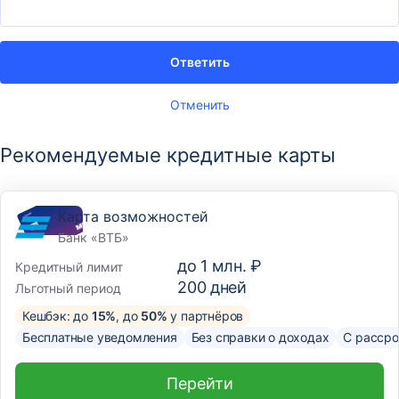
Ответить
Отменить
Рекомендуемые кредитные карты
Карта возможностей
Банк «ВТБ»
до
1 млн. ₽
Кредитный лимит
200
дней
Льготный период
Кешбэк: до
15%
, до
50%
у партнёров
Бесплатные уведомления
Без справки о доходах
С рассро
Перейти