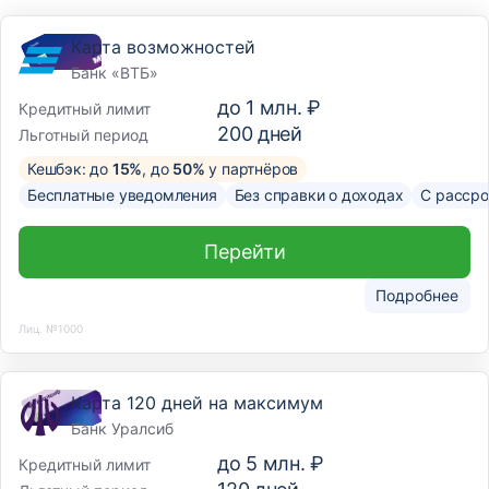
Карта возможностей
Банк «ВТБ»
до
1 млн. ₽
Кредитный лимит
200
дней
Льготный период
Кешбэк: до
15%
, до
50%
у партнёров
Бесплатные уведомления
Без справки о доходах
С рассро
Перейти
Подробнее
Лиц. №1000
Карта 120 дней на максимум
Банк Уралсиб
до
5 млн. ₽
Кредитный лимит