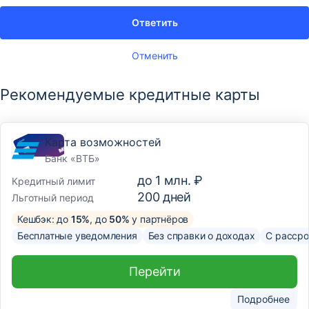
Ответить
Отменить
Рекомендуемые кредитные карты
Карта возможностей
Банк «ВТБ»
до
1 млн. ₽
Кредитный лимит
200
дней
Льготный период
Кешбэк: до
15%
, до
50%
у партнёров
Бесплатные уведомления
Без справки о доходах
С рассро
Перейти
Подробнее