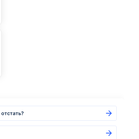
Без справки о доходах
Доставка курьером
 отстать?