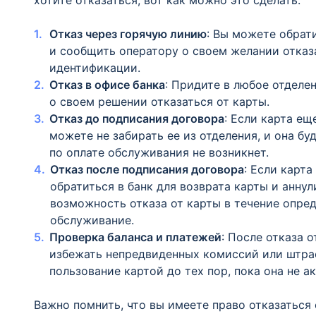
хотите отказаться, вот как можно это сделать:
Отказ через горячую линию
: Вы можете обрат
и сообщить оператору о своем желании отказ
идентификации.
Отказ в офисе банка
: Придите в любое отделе
о своем решении отказаться от карты.
Отказ до подписания договора
: Если карта ещ
можете не забирать ее из отделения, и она бу
по оплате обслуживания не возникнет.
Отказ после подписания договора
: Если карт
обратиться в банк для возврата карты и анн
возможность отказа от карты в течение опред
обслуживание.
Проверка баланса и платежей
: После отказа 
избежать непредвиденных комиссий или штраф
пользование картой до тех пор, пока она не а
Важно помнить, что вы имеете право отказаться