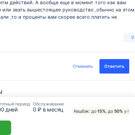
итм действий. А вообще еще в момент того как вам
я или звать вышестоящее руководство ,обычно на этом
али ,то и проценты вам скорее всего платить не
0
Отменить
Ответить
ы
готный период
Обслуживание
00
дней
0 ₽ в месяц
Кешбэк: до
15%
, до
50%
у пар