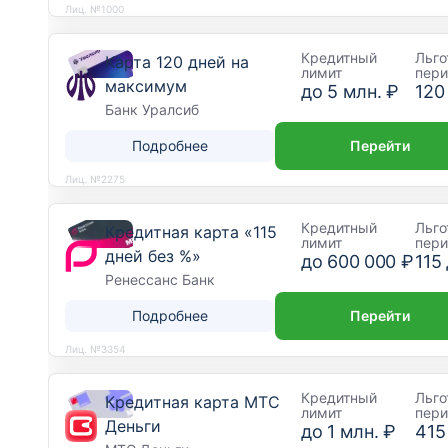
Лиц. №1000
Кредитный
Льго
Карта 120 дней на
лимит
пер
максимум
до
5 млн. ₽
120
Банк Уралсиб
Подробнее
Перейти
Лиц. №2275
Кредитный
Льго
Кредитная карта «115
лимит
пер
дней без %»
до
600 000 ₽
115
Ренессанс Банк
Подробнее
Перейти
Лиц. №3354
Кредитный
Льго
Кредитная карта МТС
лимит
пер
Деньги
до
1 млн. ₽
415