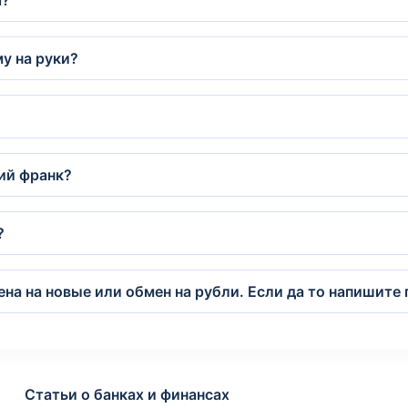
я?
му на руки?
ий франк?
?
а на новые или обмен на рубли. Если да то напишите г
Статьи о банках и финансах